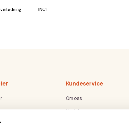
veiledning
INCI
ier
Kundeservice
r
Om oss
Kontakt oss
s
ker
Bli forhandler