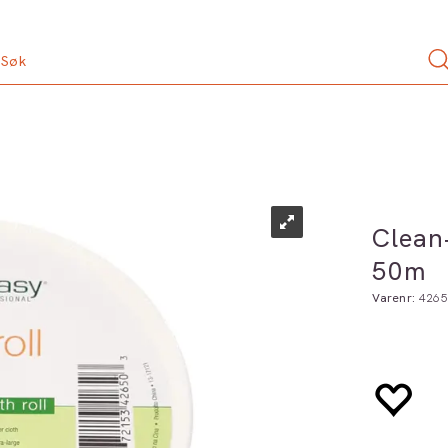
Clean+
50m
Varenr:
4265