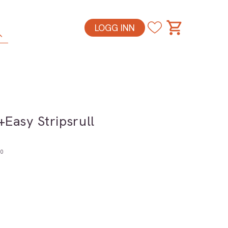
LOGG INN
Easy Stripsrull
0