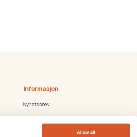
Informasjon
Nyhetsbrev
Ledige stillinger
Kjøps-/Leveringsbetingelser
Allow all