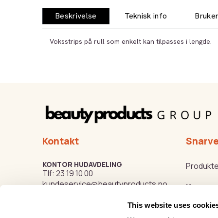
Beskrivelse
Teknisk info
Bruker
Voksstrips på rull som enkelt kan tilpasses i lengde.
Kontakt
Snarve
KONTOR HUDAVDELING
Produkte
Tlf:
23 19 10 00
kundeservice@beautyproducts.no
Kurs
This website uses cookie
Varemer
KONTOR FOTAVDELING
Tlf:
64 97 40 60