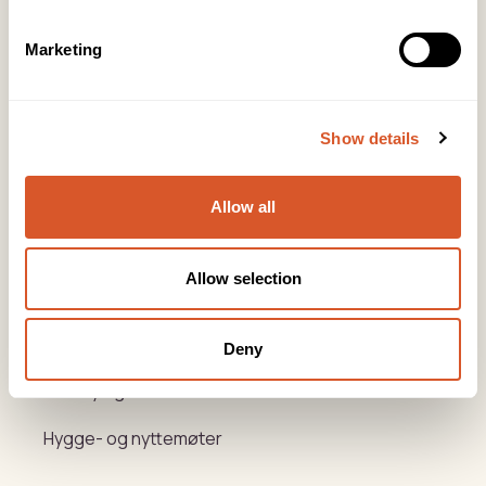
KONTOR FOTAVDELING
Tlf:
64 97 40 60
Marketing
post@biovital.no
Org: 967110167
Lørenveien 37, 0585 Oslo
Show details
Snarveier
Allow all
Produkter
Allow selection
Kurs
Varemerker
Deny
Beauty og Helse Akademiet
Hygge- og nyttemøter