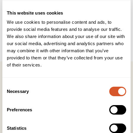
Beskrivelse
Teknisk info
This website uses cookies
Brukerveiledning
INCI
We use cookies to personalise content and ads, to
provide social media features and to analyse our traffic.
Neglesaks med avrundet spiss, spesialdesignet for å møte
behovet til diabetikere. Den ergonomiske formen sørger for
We also share information about your use of our site with
enkel og ukomplisert håndtering. Saksen gir et kraftig,
our social media, advertising and analytics partners who
presist kutt og klipper selv de hardeste neglene.
may combine it with other information that you’ve
provided to them or that they’ve collected from your use
of their services.
Consent
Necessary
Selection
Kontakt
KONTOR HUDAVDELING
Preferences
Tlf:
23 19 10 00
kundeservice@beautyproducts.no
Statistics