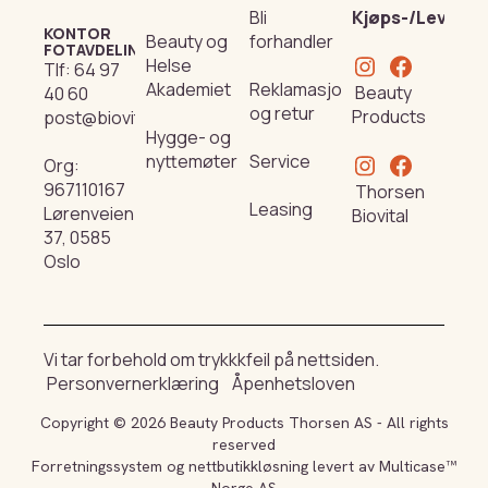
Bli
Kjøps-/Leverin
KONTOR
Beauty og
forhandler
FOTAVDELING
Helse
Tlf:
64 97
Akademiet
Reklamasjon
Beauty
40 60
og retur
Products
post@biovital.no
Hygge- og
nyttemøter
Service
Org:
967110167
Thorsen
Leasing
Lørenveien
Biovital
37, 0585
Oslo
Vi tar forbehold om trykkkfeil på nettsiden.
Personvernerklæring
Åpenhetsloven
Copyright © 2026 Beauty Products Thorsen AS - All rights
reserved
Forretningssystem
og
nettbutikkløsning
levert av
Multicase™