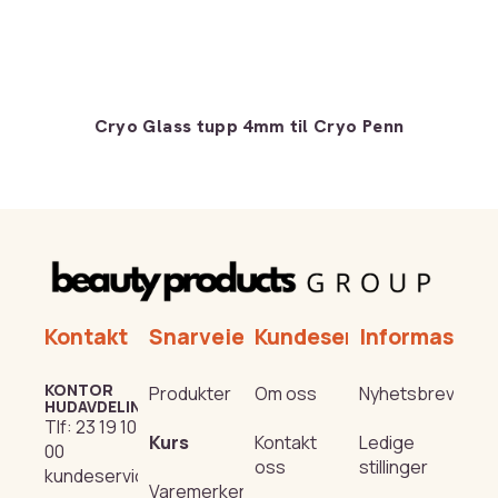
Cryo Glass tupp 4mm til Cryo Penn
Kontakt
Snarveier
Kundeservice
Informasjon
KONTOR
Produkter
Om oss
Nyhetsbrev
HUDAVDELING
Tlf:
23 19 10
Kurs
Kontakt
Ledige
00
oss
stillinger
kundeservice@beautyproducts.no
Varemerker