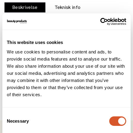
Beskrivelse
Teknisk info
Brukerveiledning
INCI
Stimulskin Plus 28 day Concentrate er et potent ant-age
konsentrat: "anti-age ansiktsbehandling i hver dråpe".
This website uses cookies
Reduserer mengden av døde hudceller, løfter
We use cookies to personalise content and ads, to
ansiktskonturene, gir en fastere hud, glatter ut linjer og
provide social media features and to analyse our traffic.
rynker og gir en ny og frisk glød.
Brukes som en kur i 28 dager.
We also share information about your use of our site with
our social media, advertising and analytics partners who
Fordeler:
may combine it with other information that you’ve
provided to them or that they’ve collected from your use
• Reduserer linjer og rynker
of their services.
• Reduserer tap av fasthet
• Reduserer tap av elastisitet
• Gir glød
Consent
Necessary
Selection