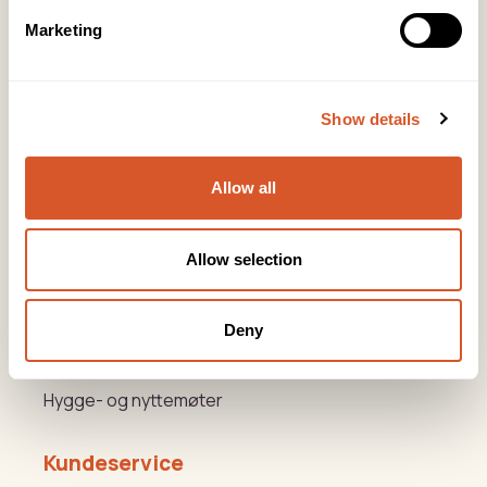
post@biovital.no
Marketing
Org: 967110167
Lørenveien 37, 0585 Oslo
Show details
Snarveier
Allow all
Produkter
Kurs
Allow selection
Varemerker
Deny
Beauty og Helse Akademiet
Hygge- og nyttemøter
Kundeservice