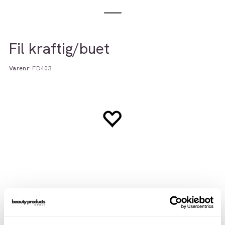
Fil kraftig/buet
Varenr:
FD403
Beskrivelse
Brukerveiledning
INCI