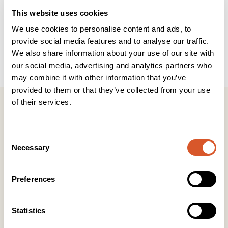
Enkel kraftig og buet falsefil. Til avsluttende filing på
This website uses cookies
neglsidene i falsen.
We use cookies to personalise content and ads, to
provide social media features and to analyse our traffic.
OBS! Fabrikknye instrumenter må alltid rengjøres grundig,
We also share information about your use of our site with
deretter steriliseres. Dette skal gjøres før første gangs
bruk.
our social media, advertising and analytics partners who
may combine it with other information that you’ve
provided to them or that they’ve collected from your use
of their services.
Consent
Kontakt
Necessary
Selection
KONTOR HUDAVDELING
Tlf:
23 19 10 00
Preferences
kundeservice@beautyproducts.no
Statistics
KONTOR FOTAVDELING
Tlf:
64 97 40 60