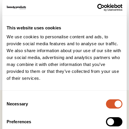
Brukerveiledning
INCI
Et multifunksjonelt unikt produkt!
This website uses cookies
Beskytter sensitiv, irritert og stresset huden mot de
skadelige effektene fra frie radikaler og nøytraliserer disse.
We use cookies to personalise content and ads, to
Har en umiddelbar kjølende effekt, suveren på akne
provide social media features and to analyse our traffic.
rosacea: bruk Antioxidant Gel om dagen og Colostrum om
We also share information about your use of our site with
natten i 3-4 uker. Er i tillegg ideell på barn som har
our social media, advertising and analytics partners who
eksem/soleksem, solbrenthet, insektbitt, rødhet og
may combine it with other information that you’ve
irritasjoner, eller sensitivitet i huden. Styrker hele
barrieresystemet!
provided to them or that they’ve collected from your use
Environ anbefaler at man, bruker den under sin solkrem
of their services.
Consent
Necessary
Selection
Preferences
Kontakt