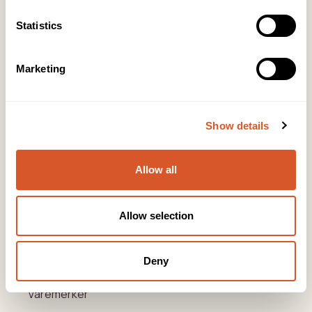
KONTOR HUDAVDELING
Statistics
Tlf:
23 19 10 00
kundeservice@beautyproducts.no
Marketing
KONTOR FOTAVDELING
Tlf:
64 97 40 60
post@biovital.no
Show details
Org: 967110167
Lørenveien 37, 0585 Oslo
Allow all
Snarveier
Allow selection
Produkter
Deny
Kurs
Varemerker