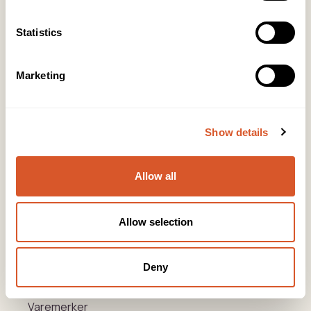
Kontakt
Statistics
KONTOR HUDAVDELING
Tlf:
23 19 10 00
kundeservice@beautyproducts.no
Marketing
KONTOR FOTAVDELING
Tlf:
64 97 40 60
post@biovital.no
Show details
Org: 967110167
Lørenveien 37, 0585 Oslo
Allow all
Snarveier
Allow selection
Produkter
Deny
Kurs
Varemerker