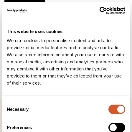
Brukerveiledning
INCI
Beregnet for en solskadet, grov hud som ofte har store
This website uses cookies
porer.
Noen kan benytte den både morgen og kveld mens det for
We use cookies to personalise content and ads, to
andre kan bli for mye.
provide social media features and to analyse our traffic.
Husk at glykolsyre har en fortynnende effekt på
We also share information about your use of our site with
korneocyttene
our social media, advertising and analytics partners who
Er også ideelt til kombinert huden med høy talgproduksjon.
may combine it with other information that you’ve
provided to them or that they’ve collected from your use
Nøkkelingredienser:
of their services.
- Glykolsyre
Consent
Necessary
Selection
Preferences