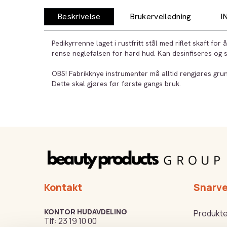
Beskrivelse
Brukerveiledning
I
Pedikyrrenne laget i rustfritt stål med riflet skaft for å
rense neglefalsen for hard hud. Kan desinfiseres og st
OBS! Fabrikknye instrumenter må alltid rengjøres grund
Dette skal gjøres før første gangs bruk.
Kontakt
Snarve
KONTOR HUDAVDELING
Produkte
Tlf:
23 19 10 00