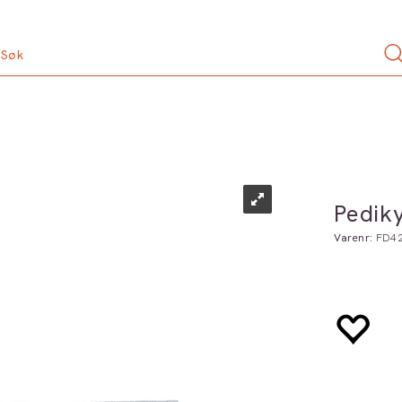
Pedik
Varenr:
FD4