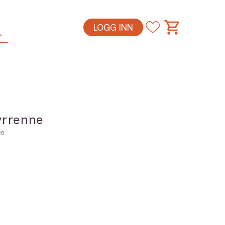
LOGG INN
yrrenne
20