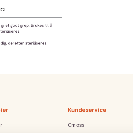
NCI
 gi et godt grep. Brukes til å
eriliseres.
ig, deretter steriliseres.
ier
Kundeservice
r
Om oss