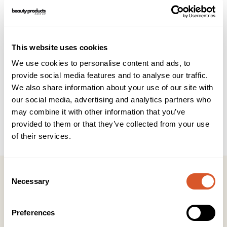
Beskrivelse
Teknisk info
Brukerveiledning
INCI
This website uses cookies
En mild, oppfriskende, glødgivende maske med AHA
(fruktsyrer) og vitamin C for å gi en klar, glødende hud uten
We use cookies to personalise content and ads, to
irritasjon.
provide social media features and to analyse our traffic.
Vårt 100 % naturlige AHA-fruktkompleks (glykolsyre,
We also share information about your use of our site with
melkesyre, sitronsyre, eplesyre og vinsyre) øker
our social media, advertising and analytics partners who
cellefornyelsen og peeler bort døde hudceller samtidig som
may combine it with other information that you’ve
den tilfører fuktighet og jevner ut hudtonen. Vitamin C
omdannes til askorbinsyre i huden og jobber for å redusere
provided to them or that they’ve collected from your use
urenheter og gi antioksidant fordeler.
of their services.
Consent
Necessary
Selection
Kontakt
Preferences