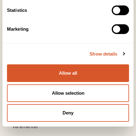
KONTOR HUDAVDELING
Statistics
Tlf:
23 19 10 00
kundeservice@beautyproducts.no
Marketing
KONTOR FOTAVDELING
Tlf:
64 97 40 60
post@biovital.no
Show details
Org: 967110167
Lørenveien 37, 0585 Oslo
Allow all
Snarveier
Allow selection
Produkter
Kurs
Deny
Varemerker