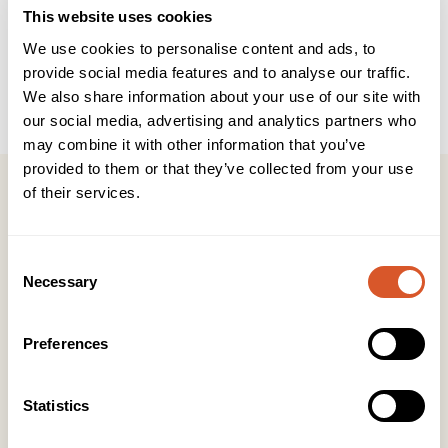
Brukerveiledning
INCI
This website uses cookies
We use cookies to personalise content and ads, to
Forsegler Gelish Soak-Off Gel Polish og gir en finish med
provide social media features and to analyse our traffic.
høyglans som ikke blir matt, fliser eller løsner. Fjernes med
We also share information about your use of our site with
Artificial Nail Remover.
our social media, advertising and analytics partners who
may combine it with other information that you’ve
provided to them or that they’ve collected from your use
of their services.
Consent
Kontakt
Necessary
Selection
KONTOR HUDAVDELING
Tlf:
23 19 10 00
Preferences
kundeservice@beautyproducts.no
Statistics
KONTOR FOTAVDELING
Tlf:
64 97 40 60