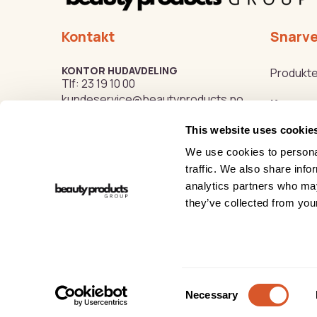
Kontakt
Snarve
KONTOR HUDAVDELING
Produkte
Tlf:
23 19 10 00
kundeservice@beautyproducts.no
Kurs
This website uses cookie
Varemer
KONTOR FOTAVDELING
Tlf:
64 97 40 60
We use cookies to personal
post@biovital.no
Beauty o
traffic. We also share info
analytics partners who may
Org: 967110167
Hygge- o
they’ve collected from your
Lørenveien 37, 0585 Oslo
Vi tar forbehold om trykkkfeil på nettsiden.
Pers
Consent
Necessary
Selection
Copyright © 2026 Beauty Products Thorsen AS - All