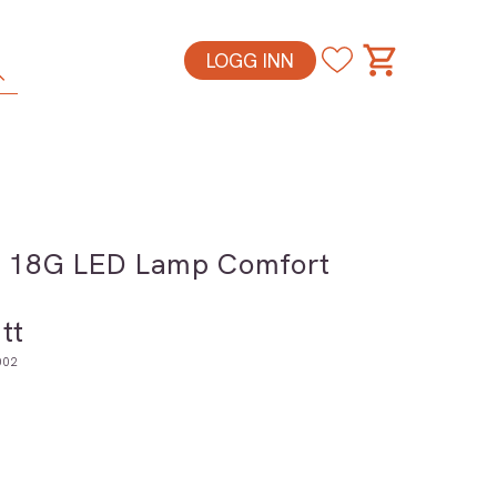
LOGG INN
h 18G LED Lamp Comfort
tt
002