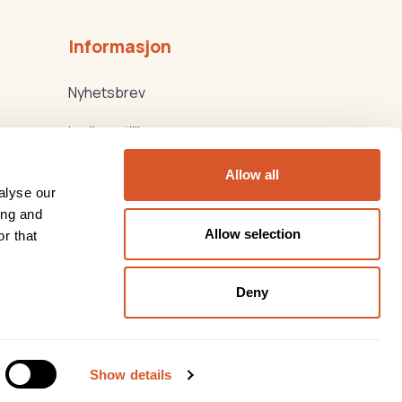
Informasjon
Nyhetsbrev
Ledige stillinger
Kjøps-/Leveringsbetingelser
Allow all
alyse our
Beauty Products
ing and
Allow selection
r that
Thorsen Biovital
Deny
Show details
kløsning
levert av
Multicase™ Norge AS