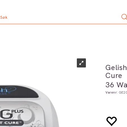
Gelis
Cure
36 Wa
Varenr:
GE2