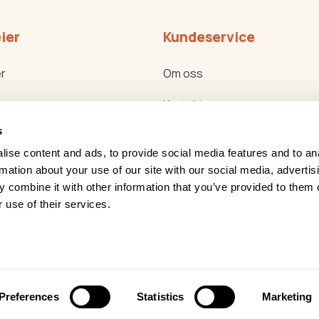
ier
Kundeservice
r
Om oss
Kontakt oss
s
ker
Bli forhandler
ise content and ads, to provide social media features and to an
g Helse Akademiet
Reklamasjon og retur
rmation about your use of our site with our social media, advertis
 combine it with other information that you’ve provided to them o
g nyttemøter
Service
 use of their services.
Leasing
onvernerklæring
Åpenhetsloven
Preferences
Statistics
Marketing
 rights reserved
Forretningssystem
og
nettbutik