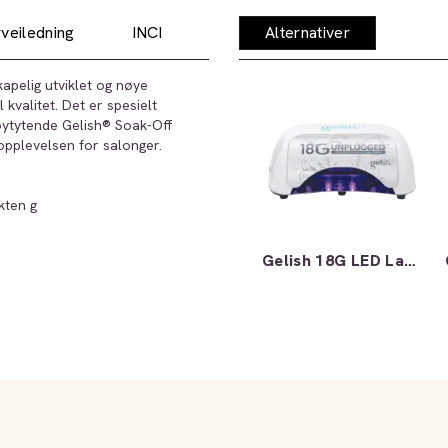
veiledning
INCI
Alternativer
apelig utviklet og nøye
 kvalitet. Det er spesielt
høytytende Gelish® Soak-Off
opplevelsen for salonger.
kten g
Gelish 18G LED Lamp Unplugged