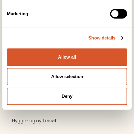
KONTOR FOTAVDELING
Tlf:
64 97 40 60
Marketing
post@biovital.no
Org: 967110167
Lørenveien 37, 0585 Oslo
Show details
Snarveier
Allow all
Produkter
Allow selection
Kurs
Varemerker
Deny
Beauty og Helse Akademiet
Hygge- og nyttemøter