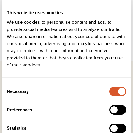
Beskrivelse
Teknisk info
This website uses cookies
Brukerveiledning
INCI
We use cookies to personalise content and ads, to
provide social media features and to analyse our traffic.
Fargede akrylpuddere som gir teknikere et uendelig utvalg
We also share information about your use of our site with
av muligheter for å skape unike design. Pudderene kan
our social media, advertising and analytics partners who
blandes for å lage farger på egen hånd.
may combine it with other information that you’ve
provided to them or that they’ve collected from your use
of their services.
Consent
Necessary
Selection
Kontakt
KONTOR HUDAVDELING
Preferences
Tlf:
23 19 10 00
kundeservice@beautyproducts.no
Statistics