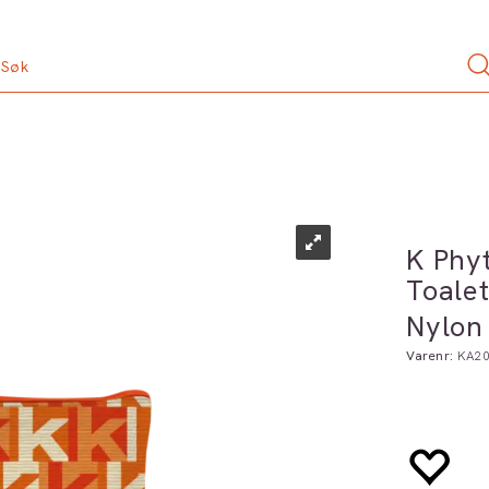
K Phy
Toale
Nylon
Varenr:
KA2