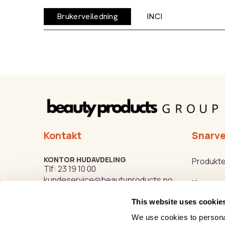
Brukerveiledning
INCI
Kontakt
Snarve
KONTOR HUDAVDELING
Produkte
Tlf:
23 19 10 00
kundeservice@beautyproducts.no
Kurs
This website uses cookie
Varemer
KONTOR FOTAVDELING
Tlf:
64 97 40 60
We use cookies to personal