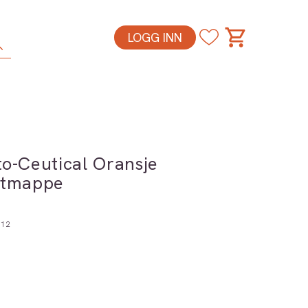
LOGG INN
to-Ceutical Oransje
ttmappe
012