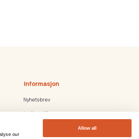
Informasjon
Nyhetsbrev
Ledige stillinger
Kjøps-/Leveringsbetingelser
Allow all
alyse our