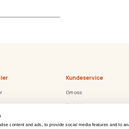
ier
Kundeservice
r
Om oss
Kontakt oss
s
ker
Bli forhandler
ise content and ads, to provide social media features and to an