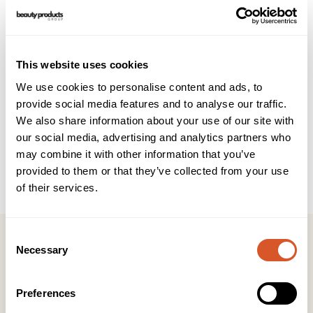
Beskrivelse
Teknisk info
Brukerveiledning
INCI
This website uses cookies
Hydrating Collagen Eye Patches består av en
We use cookies to personalise content and ads, to
hydrogelebase laget av tverrbundne hydrofile molekyler.
provide social media features and to analyse our traffic.
Patchene er infundert med hydrolysert kollagen ceramide
We also share information about your use of our site with
NP samt melkelipider som forbedrer forekomsten av fine
our social media, advertising and analytics partners who
linjer, rynker og forhindrer vanntap i epidermis. Øyeområdet
vil være synlig hydrert, plumpet og forynget. Påføres under
may combine it with other information that you’ve
øyeområdet på en ren, tørr hud eller over anti-puffiness
provided to them or that they’ve collected from your use
øyeserum. La liggge på i 15-20min.
of their services.
Consent
Necessary
Selection
Kontakt
Preferences