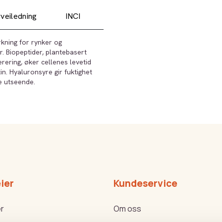
veiledning
INCI
kning for rynker og
r. Biopeptider, plantebasert
ering, øker cellenes levetid
n. Hyaluronsyre gir fuktighet
e utseende.
ier
Kundeservice
r
Om oss