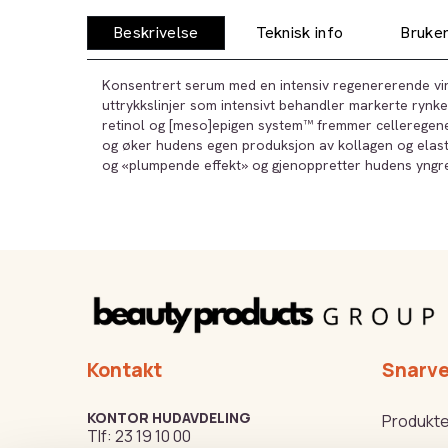
Beskrivelse
Teknisk info
Bruker
Konsentrert serum med en intensiv regenererende vir
uttrykkslinjer som intensivt behandler markerte rynke
retinol og [meso]epigen system™ fremmer celleregener
og øker hudens egen produksjon av kollagen og elasti
og «plumpende effekt» og gjenoppretter hudens yngr
Kontakt
Snarve
KONTOR HUDAVDELING
Produkte
Tlf:
23 19 10 00