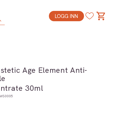
LOGG INN
stetic Age Element Anti-
le
ntrate 30ml
AWS0005