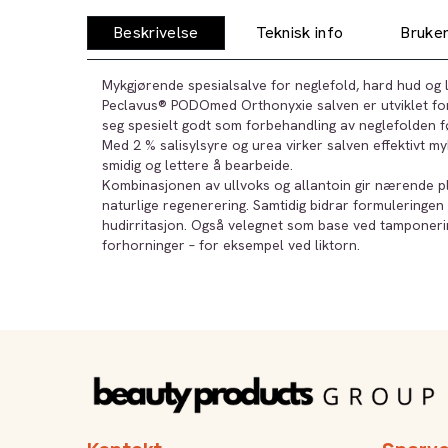
Beskrivelse
Teknisk info
Bruker
Mykgjørende spesialsalve for neglefold, hard hud og 
Peclavus® PODOmed Orthonyxie salven er utviklet for
seg spesielt godt som forbehandling av neglefolden f
Med 2 % salisylsyre og urea virker salven effektivt m
smidig og lettere å bearbeide.
Kombinasjonen av ullvoks og allantoin gir nærende p
naturlige regenerering. Samtidig bidrar formuleringen 
hudirritasjon. Også velegnet som base ved tamponerin
forhorninger – for eksempel ved liktorn.