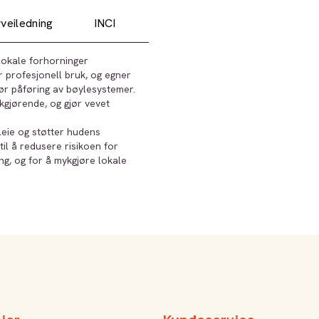
veiledning
INCI
lokale forhorninger
 profesjonell bruk, og egner
ør påføring av bøylesystemer.
ykgjørende, og gjør vevet
leie og støtter hudens
til å redusere risikoen for
g, og for å mykgjøre lokale