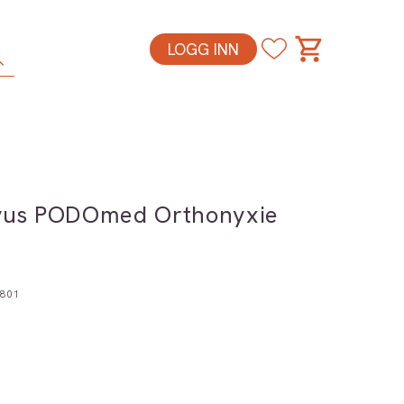
LOGG INN
vus PODOmed Orthonyxie
801