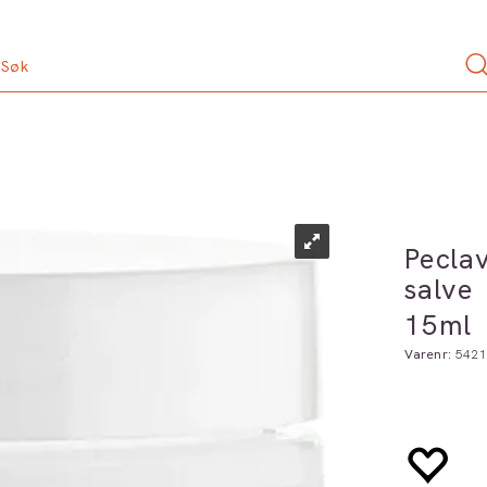
Pecla
salve
15ml
Varenr:
5421