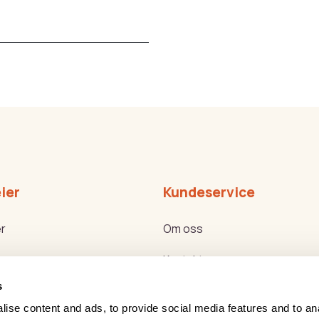
ier
Kundeservice
r
Om oss
Kontakt oss
s
ker
Bli forhandler
ise content and ads, to provide social media features and to an