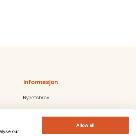
Informasjon
Nyhetsbrev
Ledige stillinger
Kjøps-/Leveringsbetingelser
Allow all
alyse our