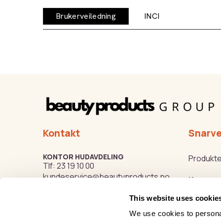
Brukerveiledning
INCI
Kontakt
Snarve
KONTOR HUDAVDELING
Produkte
Tlf:
23 19 10 00
kundeservice@beautyproducts.no
Kurs
This website uses cookie
Varemer
KONTOR FOTAVDELING
Tlf:
64 97 40 60
We use cookies to personal