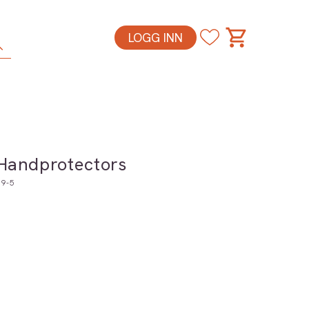
LOGG INN
Handprotectors
9-5