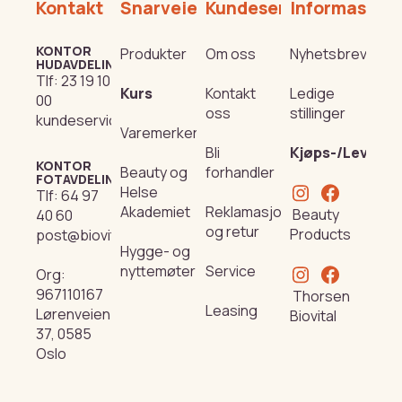
Kontakt
Snarveier
Kundeservice
Informasjon
KONTOR
Produkter
Om oss
Nyhetsbrev
HUDAVDELING
Tlf:
23 19 10
Kurs
Kontakt
Ledige
00
oss
stillinger
kundeservice@beautyproducts.no
Varemerker
Bli
Kjøps-/Leverin
KONTOR
Beauty og
forhandler
FOTAVDELING
Helse
Tlf:
64 97
Akademiet
Reklamasjon
Beauty
40 60
og retur
Products
post@biovital.no
Hygge- og
nyttemøter
Service
Org:
967110167
Thorsen
Leasing
Lørenveien
Biovital
37, 0585
Oslo