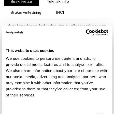
Beskrivelse
Teknisk info
Brukerveiledning
INCI
Negleforandringer forårsakes ofte av mikroorganismer som
bakterier. Ved bruk av kunstige negler er det større fare for
infeksjoner, da det i mikroskopiske sprekker lett kan samle
seg bakterier som kan føre til sykdommer.
This website uses cookies
Neglestiften brukes forebyggende og pleier hud og negler.
Løsningen i stiften trenger raskt inn i de minste spaltene, inn
We use cookies to personalise content and ads, to
til de dypeste hudlagene.
provide social media features and to analyse our traffic.
We also share information about your use of our site with
Tilbehør
our social media, advertising and analytics partners who
may combine it with other information that you’ve
provided to them or that they’ve collected from your use
of their services.
Consent