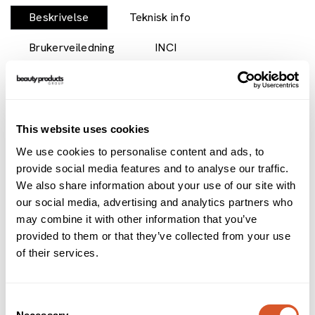
Beskrivelse
Teknisk info
Brukerveiledning
INCI
Dobbelt lag av individuelle vipper. En raskere og enklere
metode for å påføre individuelle vipper. Punktvipper består
av hår som er festet i ett punkt. Ardell Lash Trios -
tredobbel øyevipp, tredobbelt så raskt! Få din egen look
This website uses cookies
med superlette Trios som kommer i ulike lengder. Alt som
We use cookies to personalise content and ads, to
trengs for en enkel vippelook.
provide social media features and to analyse our traffic.
Alternativer
We also share information about your use of our site with
our social media, advertising and analytics partners who
may combine it with other information that you’ve
provided to them or that they’ve collected from your use
of their services.
Consent