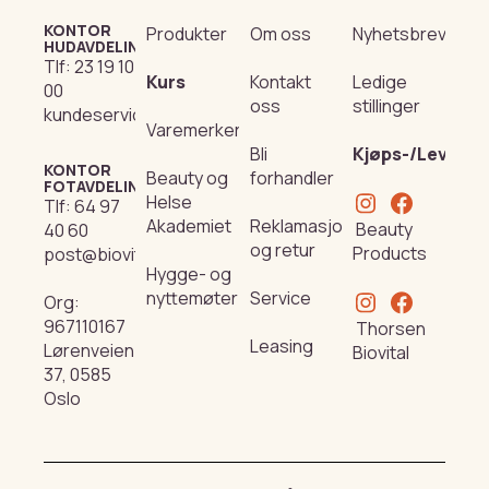
KONTOR
Produkter
Om oss
Nyhetsbrev
HUDAVDELING
Tlf:
23 19 10
Kurs
Kontakt
Ledige
00
oss
stillinger
kundeservice@beautyproducts.no
Varemerker
Bli
Kjøps-/Leverin
KONTOR
Beauty og
forhandler
FOTAVDELING
Helse
Tlf:
64 97
Akademiet
Reklamasjon
Beauty
40 60
og retur
Products
post@biovital.no
Hygge- og
nyttemøter
Service
Org:
967110167
Thorsen
Leasing
Lørenveien
Biovital
37, 0585
Oslo