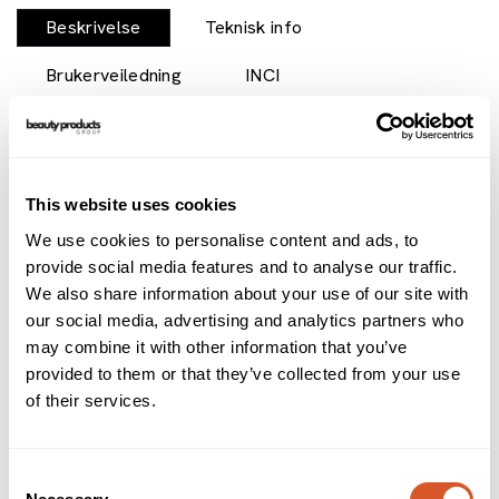
Beskrivelse
Teknisk info
Brukerveiledning
INCI
Dobbelt lag av individuelle vipper. En raskere og enklere
metode for å påføre individuelle vipper. Punktvipper består
av hår som er festet i ett punkt. Ardell Lash Trios -
tredobbel øyevipp, tredobbelt så raskt! Få din egen look
This website uses cookies
med superlette Trios som kommer i ulike lengder. Alt som
We use cookies to personalise content and ads, to
trengs for en enkel vippelook.
provide social media features and to analyse our traffic.
Alternativer
We also share information about your use of our site with
our social media, advertising and analytics partners who
may combine it with other information that you’ve
provided to them or that they’ve collected from your use
of their services.
Consent