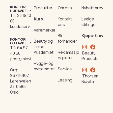
KONTOR
Produkter
Om oss
Nyhetsbrev
HUDAVDELING
Tlf:
23 19 10
Kurs
Kontakt
Ledige
00
oss
stillinger
kundeservice@beautyproducts.no
Varemerker
Bli
Kjøps-/Leverin
KONTOR
Beauty og
forhandler
FOTAVDELING
Helse
Tlf:
64 97
Akademiet
Reklamasjon
Beauty
40 60
og retur
Products
post@biovital.no
Hygge- og
nyttemøter
Service
Org:
967110167
Thorsen
Leasing
Lørenveien
Biovital
37, 0585
Oslo