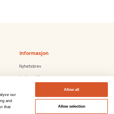
Informasjon
Nyhetsbrev
Ledige stillinger
Kjøps-/Leveringsbetingelser
Allow all
alyse our
Beauty Products
ing and
Allow selection
r that
Thorsen Biovital