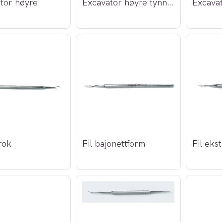
tor høyre
Excavator høyre tynn (a-kvalitet)
Excavat
rok
Fil bajonettform
Fil eks