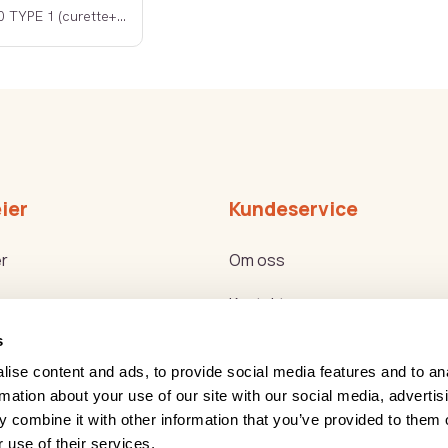
PODO 20 TYPE 1 (curette+pusher)
ier
Kundeservice
r
Om oss
Kontakt oss
s
ker
Bli forhandler
ise content and ads, to provide social media features and to an
g Helse Akademiet
Reklamasjon og retur
rmation about your use of our site with our social media, advertis
 combine it with other information that you’ve provided to them o
g nyttemøter
Service
 use of their services.