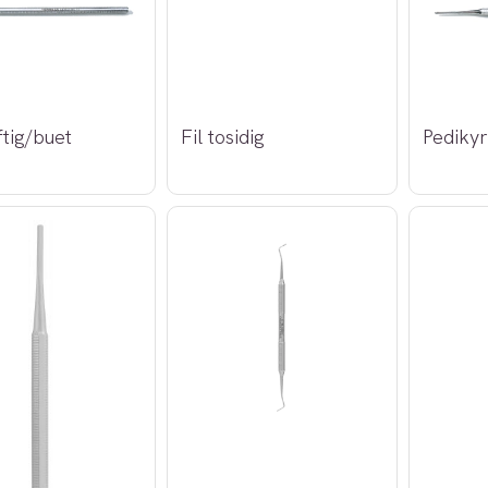
ftig/buet
Fil tosidig
Pediky