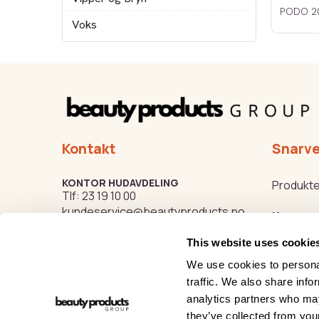
Voks
Kontakt
Snarve
KONTOR HUDAVDELING
Produkte
Tlf:
23 19 10 00
kundeservice@beautyproducts.no
Kurs
This website uses cookie
Varemer
KONTOR FOTAVDELING
Tlf:
64 97 40 60
We use cookies to personal
post@biovital.no
Beauty o
traffic. We also share info
analytics partners who may
Org: 967110167
Hygge- o
they’ve collected from your