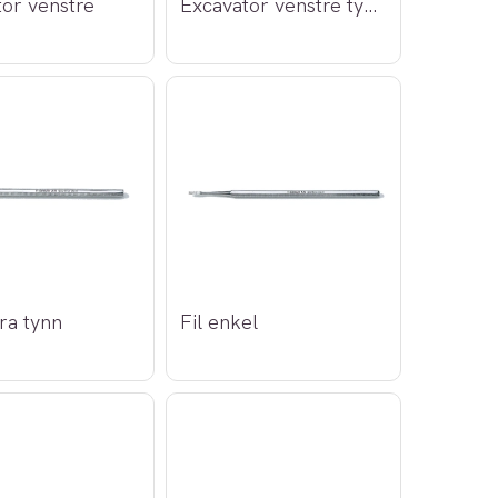
or venstre
Excavator venstre tynn (a-kvalitet)
tra tynn
Fil enkel