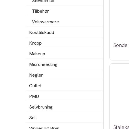
Støvsamler
Tilbehør
Voksvarmere
Kosttilskudd
Kropp
Makeup
Microneedling
Negler
Outlet
PMU
Selvbruning
Sol
Stalek
Vipper og Bryn