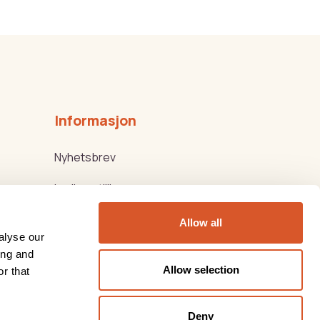
Informasjon
Nyhetsbrev
Ledige stillinger
Kjøps-/Leveringsbetingelser
Allow all
alyse our
Beauty Products
ing and
Allow selection
r that
Thorsen Biovital
Deny