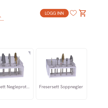
LOGG INN
Fresersett Negleprotetikk
Fresersett Soppnegler