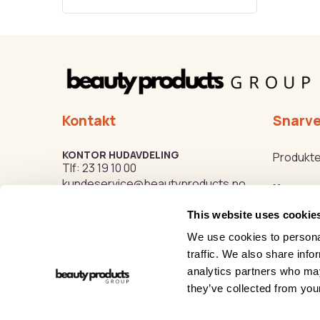
Kontakt
Snarve
KONTOR HUDAVDELING
Produkte
Tlf:
23 19 10 00
kundeservice@beautyproducts.no
Kurs
This website uses cookie
Varemer
KONTOR FOTAVDELING
Tlf:
64 97 40 60
We use cookies to personal
post@biovital.no
Beauty o
traffic. We also share info
analytics partners who may
Org: 967110167
Hygge- o
they’ve collected from your
Lørenveien 37, 0585 Oslo