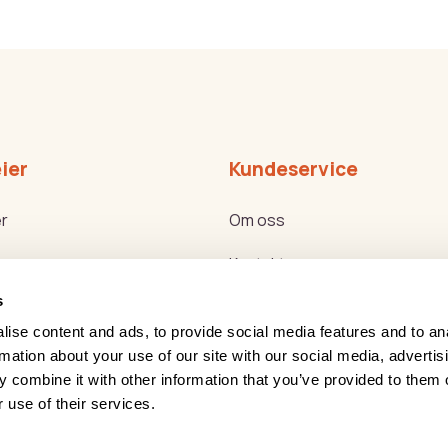
ier
Kundeservice
r
Om oss
Kontakt oss
s
ker
Bli forhandler
ise content and ads, to provide social media features and to an
g Helse Akademiet
Reklamasjon og retur
rmation about your use of our site with our social media, advertis
 combine it with other information that you’ve provided to them o
g nyttemøter
Service
 use of their services.
Leasing